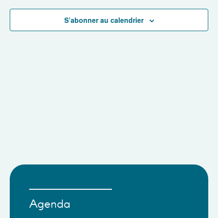
navigat
de
S’abonner au calendrier
vues
Évènem
Agenda