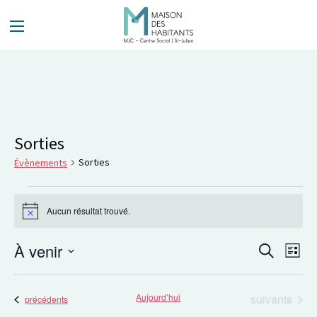
Panneau de gestion des cookies
Sorties
Sorties
Évènements
Aucun résultat trouvé.
Notice
Évènements
À venir
Nav
Recherche
Liste
de
Recherc
Sélectionnez
vue
une
et
Évènements
Aujourd’hui
suivants
Évènements
précédents
date.
Évè