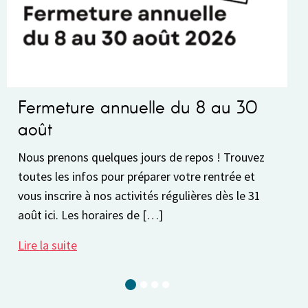
ermeture annuelle du 8 au 30
Fonc
oût
Fonctio
Semaine
ous prenons quelques jours de repos ! Trouvez
physiqu
utes les infos pour préparer votre rentrée et
13h30 
us inscrire à nos activités régulières dès le 31
ût ici. Les horaires de […]
Lire la 
re la suite
Current Slide