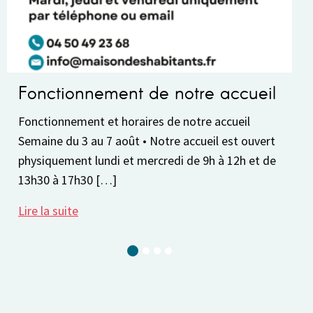
onctionnement de notre accueil
Paus
onctionnement et horaires de notre accueil
La Mais
emaine du 3 au 7 août • Notre accueil est ouvert
8 au 30
hysiquement lundi et mercredi de 9h à 12h et de
réserve
3h30 à 17h30 […]
2026-2
re la suite
Lire la 
Current Slide