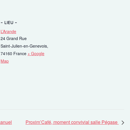
LIEU
L’Arande
F
24 Grand Rue
Saint-Julien-en-Genevois
,
F
74160
France
+ Google
S
Map
p
1
Li
manuel
Proxim’Café, moment convivial salle Pégase