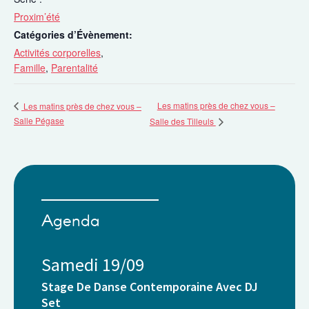
Proxim’été
Catégories d’Évènement:
Activités corporelles
,
Famille
,
Parentalité
Les matins près de chez vous –
Les matins près de chez vous –
Salle Pégase
Salle des Tilleuls
Agenda
Samedi 19/09
Stage De Danse Contemporaine Avec DJ
Set