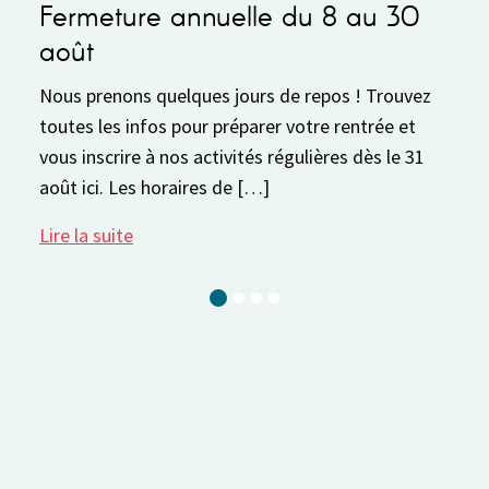
rmeture annuelle du 8 au 30
Foncti
ût
Fonctionn
Semaine d
 prenons quelques jours de repos ! Trouvez
physiquem
es les infos pour préparer votre rentrée et
13h30 à 
 inscrire à nos activités régulières dès le 31
 ici. Les horaires de […]
Lire la su
 la suite
Current Slide