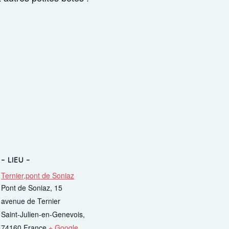
Ferme
août
Nous pre
toutes le
vous insc
août ici.
LIEU
Ternier,pont de Soniaz
Lire la su
Pont de Soniaz, 15
avenue de Ternier
Saint-Julien-en-Genevois
,
74160
France
+ Google