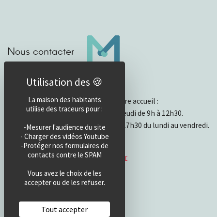
Nous contacter
Horaires d’accueil
La maison des habitants
Horaires et fonctionnement de notre accueil :
utilise des traceurs pour :
- Ouvert physiquement du lundi au jeudi de 9h à 12h30.
- Par mail ou téléphone de 13h30 à 17h30 du lundi au vendredi.
-Mesurer l'audience du site
- Charger des vidéos Youtube
Téléphone : 04 50 49 23 68
-Protéger nos formulaires de
contacts contre le SPAM
Email :
info@maisondeshabitants.fr
Vous avez le choix de les
accepter ou de les refuser.
Tout accepter