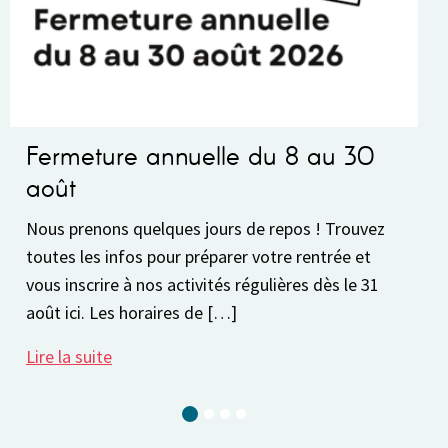
ture annuelle du 8 au 30
Fonctionn
Fonctionnement
Semaine du 3 a
nons quelques jours de repos ! Trouvez
physiquement l
s infos pour préparer votre rentrée et
13h30 à 17h30
rire à nos activités régulières dès le 31
 Les horaires de […]
Lire la suite
ite
Current Slide