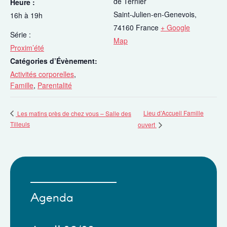
de Ternier
Heure :
Saint-Julien-en-Genevois
,
16h à 19h
74160
France
+ Google
Série :
Map
Proxim’été
Catégories d’Évènement:
Activités corporelles
,
Famille
,
Parentalité
Lieu d’Accueil Famille
Les matins près de chez vous – Salle des
Tilleuls
ouvert
Agenda