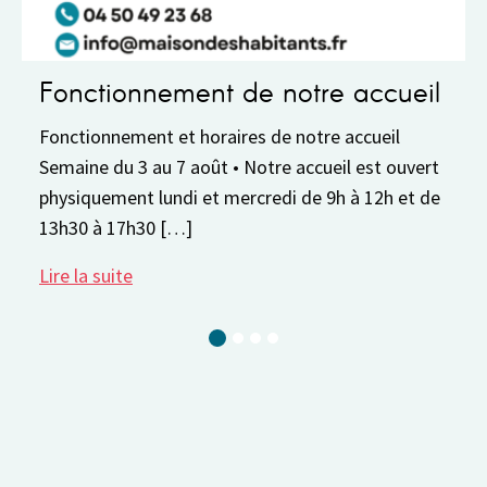
ctionnement de notre accueil
Pause e
ionnement et horaires de notre accueil
La Maison d
e du 3 au 7 août • Notre accueil est ouvert
8 au 30 aoû
quement lundi et mercredi de 9h à 12h et de
réserver vo
 à 17h30 […]
2026-2027.
a suite
Lire la suit
Current Slide