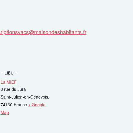
criptionsvacs@maisondeshabitants.fr
Fonct
Fonction
Semaine d
physiquem
LIEU
13h30 à 
La MIEF
3 rue du Jura
Lire la su
Saint-Julien-en-Genevois
,
74160
France
+ Google
Map