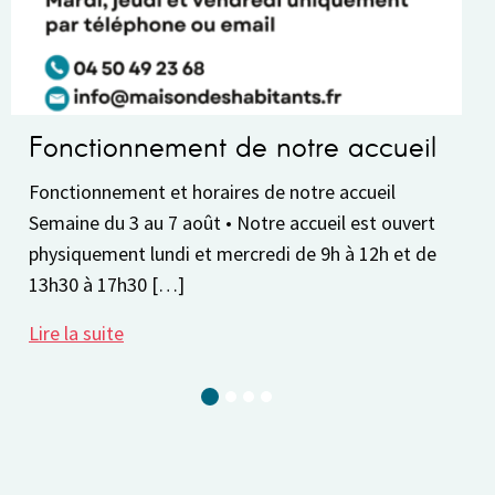
ionnement de notre accueil
Pause est
nement et horaires de notre accueil
La Maison des 
u 3 au 7 août • Notre accueil est ouvert
8 au 30 août. 
ent lundi et mercredi de 9h à 12h et de
réserver votre 
17h30 […]
2026-2027. Vo
ite
Lire la suite
Current Slide