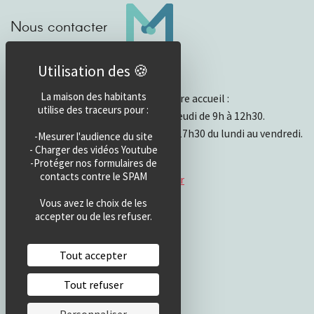
Nous contacter
Horaires d’accueil
La maison des habitants
Horaires et fonctionnement de notre accueil :
utilise des traceurs pour :
- Ouvert physiquement du lundi au jeudi de 9h à 12h30.
- Par mail ou téléphone de 13h30 à 17h30 du lundi au vendredi.
-Mesurer l'audience du site
- Charger des vidéos Youtube
Téléphone : 04 50 49 23 68
-Protéger nos formulaires de
contacts contre le SPAM
Email :
info@maisondeshabitants.fr
Vous avez le choix de les
accepter ou de les refuser.
Tout accepter
Tout refuser