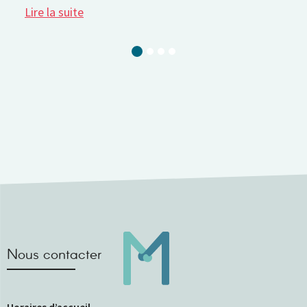
te
Current Slide
Nous contacter