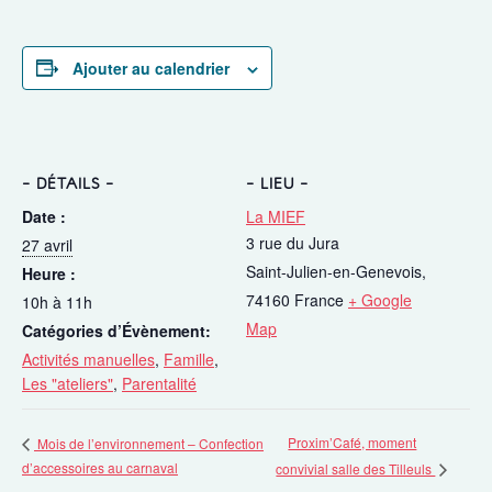
Ajouter au calendrier
DÉTAILS
LIEU
Date :
La MIEF
3 rue du Jura
27 avril
Saint-Julien-en-Genevois
,
Heure :
74160
France
+ Google
10h à 11h
Map
Catégories d’Évènement:
Activités manuelles
,
Famille
,
Les "ateliers"
,
Parentalité
Proxim’Café, moment
Mois de l’environnement – Confection
d’accessoires au carnaval
convivial salle des Tilleuls