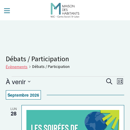
Panneau de gestion des cookies
Débats / Participation
Débats / Participation
Évènements
À venir
Nav
Recherche
Liste
de
Recherc
Sélectionnez
Septembre 2026
vue
une
et
Évènements
date.
Évè
navigat
LUN
28
de
vues