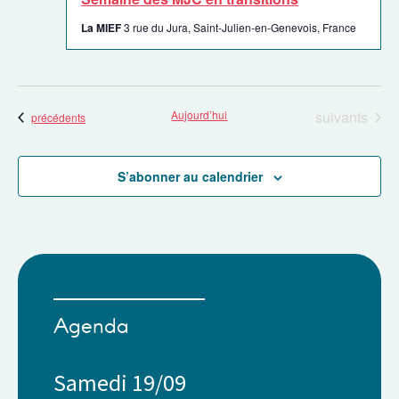
La MIEF
3 rue du Jura, Saint-Julien-en-Genevois, France
Évènements
Aujourd’hui
suivants
Évènements
précédents
S’abonner au calendrier
Agenda
Samedi 19/09