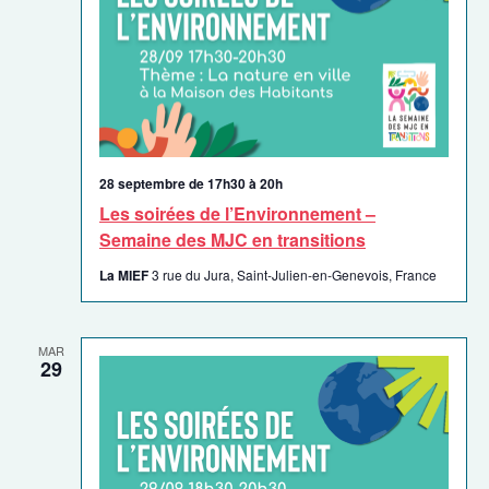
Évènem
28 septembre de 17h30
à
20h
Les soirées de l’Environnement –
Semaine des MJC en transitions
La MIEF
3 rue du Jura, Saint-Julien-en-Genevois, France
MAR
29