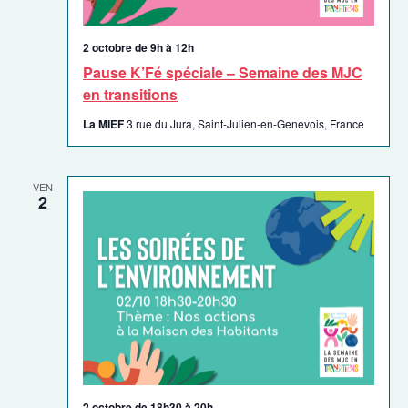
2 octobre de 9h
à
12h
Pause K’Fé spéciale – Semaine des MJC
en transitions
La MIEF
3 rue du Jura, Saint-Julien-en-Genevois, France
VEN
2
2 octobre de 18h30
à
20h