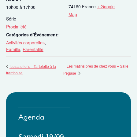
74160
France
+ Google
10h00 à 17h00
Map
Série :
Proxim’été
Catégories d’Évènement:
Activités corporelles
,
Famille
,
Parentalité
Les matins près de chez vous – Salle
Les ateliers – Tartelette à la
framboise
Pégase
Agenda
Samedi 19/09