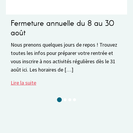
meture annuelle du 8 au 30
Fonctio
t
Fonctionnem
Semaine du 
prenons quelques jours de repos ! Trouvez
physiquemen
 les infos pour préparer votre rentrée et
13h30 à 17
nscrire à nos activités régulières dès le 31
ci. Les horaires de […]
Lire la suit
a suite
Current Slide