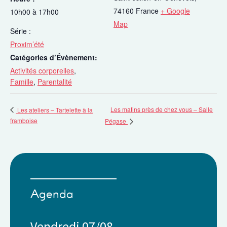
74160
France
+ Google
10h00 à 17h00
Map
Série :
Proxim’été
Catégories d’Évènement:
Activités corporelles
,
Famille
,
Parentalité
Les matins près de chez vous – Salle
Les ateliers – Tartelette à la
framboise
Pégase
Agenda
Vendredi 07/08