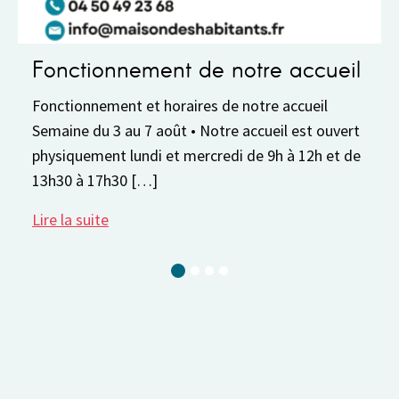
onnement de notre accueil
Pause est
ement et horaires de notre accueil
La Maison des 
u 3 au 7 août • Notre accueil est ouvert
8 au 30 août. 
ent lundi et mercredi de 9h à 12h et de
réserver votre 
17h30 […]
2026-2027. Vou
te
Lire la suite
Current Slide