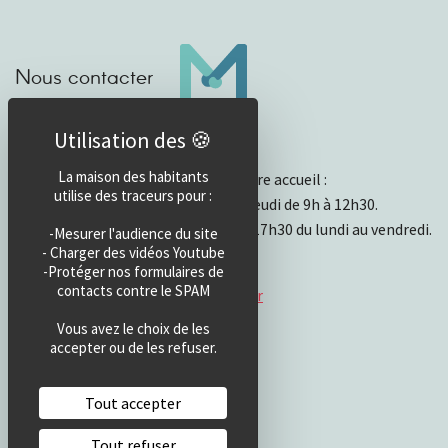
Nous contacter
Horaires d’accueil
La maison des habitants
Horaires et fonctionnement de notre accueil :
utilise des traceurs pour :
- Ouvert physiquement du lundi au jeudi de 9h à 12h30.
- Par mail ou téléphone de 13h30 à 17h30 du lundi au vendredi.
-Mesurer l'audience du site
- Charger des vidéos Youtube
Téléphone : 04 50 49 23 68
-Protéger nos formulaires de
contacts contre le SPAM
Email :
info@maisondeshabitants.fr
Vous avez le choix de les
accepter ou de les refuser.
Tout accepter
Tout refuser