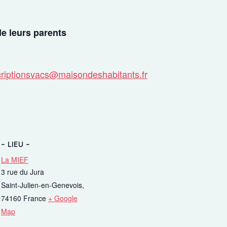
de leurs parents
Foncti
criptionsvacs@maisondeshabitants.fr
Fonctionne
Semaine du 
physiqueme
13h30 à 1
LIEU
Lire la suit
La MIEF
3 rue du Jura
Saint-Julien-en-Genevois
,
74160
France
+ Google
Map