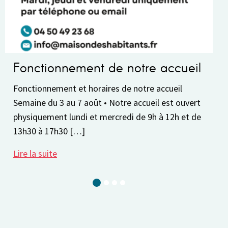
onnement de notre accueil
Pause esti
ment et horaires de notre accueil
La Maison des Ha
3 au 7 août • Notre accueil est ouvert
8 au 30 août. Av
nt lundi et mercredi de 9h à 12h et de
réserver votre p
7h30 […]
2026-2027. Vous
e
Lire la suite
Current Slide