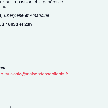
rtout la passion et la générosité.
 chut…
ne, Chérylène et Amandine
, à 16h30 et 20h
les
e.musicale@maisondeshabitants.fr
LIEU