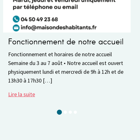
Pause estivale du 8 au 30 août
La Maison des Habitants fera sa pause estivale du
8 au 30 août. Avant notre fermeture, pensez à
réserver votre place pour vos activités de la saison
2026-2027. Vous serez […]
Lire la suite
Current Slide