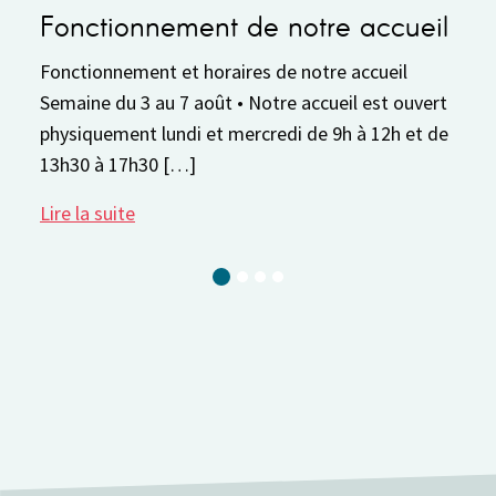
onnement de notre accueil
Pause est
ement et horaires de notre accueil
La Maison des 
u 3 au 7 août • Notre accueil est ouvert
8 au 30 août. 
ent lundi et mercredi de 9h à 12h et de
réserver votre 
17h30 […]
2026-2027. Vou
te
Lire la suite
Current Slide