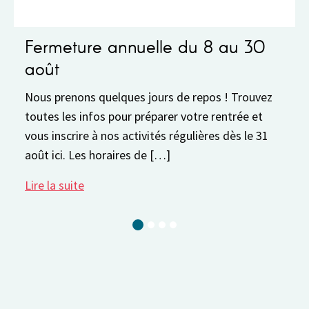
eture annuelle du 8 au 30
Fonction
Fonctionneme
Semaine du 3 
enons quelques jours de repos ! Trouvez
physiquement
es infos pour préparer votre rentrée et
13h30 à 17h
crire à nos activités régulières dès le 31
. Les horaires de […]
Lire la suite
suite
Current Slide