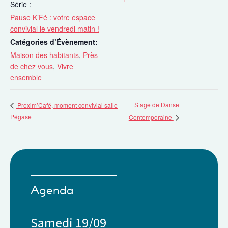
Série :
Pause K’Fé : votre espace
convivial le vendredi matin !
Catégories d’Évènement:
Maison des habitants
,
Près
de chez vous
,
Vivre
ensemble
Stage de Danse
Proxim’Café, moment convivial salle
Pégase
Contemporaine
Agenda
Samedi 19/09