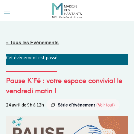
Panneau de gestion des cookies
« Tous les Évènements
Cet évènement est passé.
Pause K’Fé : votre espace convivial le
vendredi matin !
24 avril de 9h
à
12h
Série d'événement
(Voir tout)