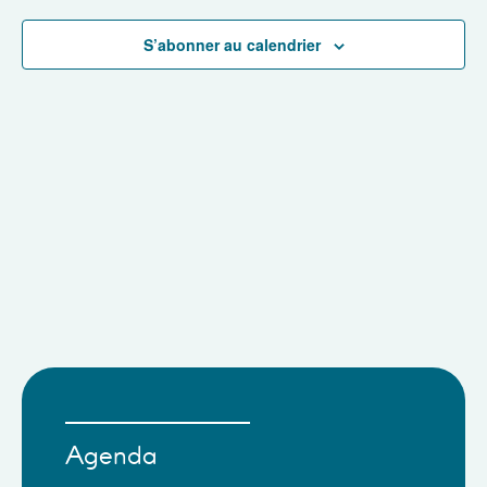
navigat
de
S’abonner au calendrier
vues
Évènem
Agenda