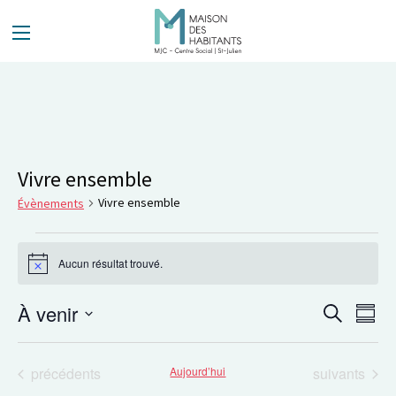
Panneau de gestion des cookies
Vivre ensemble
Vivre ensemble
Évènements
Aucun résultat trouvé.
Notice
Évènements
À venir
Nav
Recherche
Résum
de
Recherc
Sélectionnez
vue
la
et
Évènements
Évènements
précédents
Aujourd’hui
suivants
date
Évè